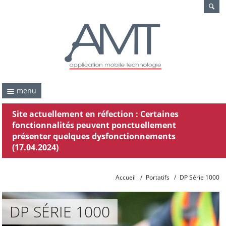
menu
Site actuellement en réfection : Certaines
fonctionnalités peuvent ponctuellement
présenter quelques dysfonctionnements
(17.04.2024)
Accueil
/
Portatifs
/
DP Série 1000
DP SÉRIE 1000