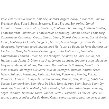
Vous êtes aussi sur
Allones
,
Amboise
,
Ancenis
,
Angers
,
Auray
,
Avranches
,
Bain De
Bretagne
,
Bais
,
Baugé
,
Blain
,
Bressuire
,
Brest
,
Broons
,
Buxerolles
,
Candé
,
Carentan
,
Carnac
,
Carquefou
,
Chaillant
,
Challans
,
Chantonnay
,
Château Gontier
,
Chateaubriant
,
Châteaulin
,
Châtellerault
,
Cherbourg
,
Chinon
,
Cholet
,
Combourg
,
Concarneau
,
Coutances
,
Craon
,
Derval
,
Dinan
,
Dinard
,
Douarnenez
,
Durtal
,
Ernée
,
Evron
,
Fontenay-Le-Comte
,
Fougères
,
Gorron
,
Grand Fougeray
,
Granville
,
Guer
,
Guingamp
,
Ingrandes
,
Janzé
,
Javron
,
Joué-lès-Tours
,
La Baule
,
La Ferté-Bernard
,
La
Flèche
,
La Flèche
,
La Guerche De Bretagne
,
La Roche-Sur-Yon
,
Lamballe
,
Landerneau
,
Lannion
,
Laval
,
Le Lion D'Angers
,
Le Mans
,
Le Poiré-sur-Vie
,
Les
Herbiers
,
Les Sables-D-Olonne
,
Loches
,
Lorient
,
Loudéac
,
Loudun
,
Luçon
,
Mauléon
,
Mayenne
,
Meslay du Maine
,
Montaigu
,
Montauban De Bretagne
,
Montfort Sur
Meu
,
Morlaix
,
Mortagne-Sur-Sèvre
,
Mûr-de-Bretagne
,
Muzillac
,
Nantes
,
Niort
,
Nozay
,
Paimpol
,
Parthenay
,
Ploërmel
,
Poitiers
,
Pont-Aven
,
Pontivy
,
Pornic
,
Pouancé
,
Quimper
,
Quimperlé
,
Redon
,
Renazé
,
Rennes
,
Rezé
,
Roscoff
,
Sablé-Sur-
Sarthe
,
Saint Herblain
,
Saint Paul De Léon
,
Saint-Avertin
,
Saint-Brieuc
,
Saint-Cyr-
sur-Loire
,
Saint-Lô
,
Saint-Malo
,
Saint-Nazaire
,
Saint-Pierre-des-Corps
,
Savenay
,
Segré
,
Thoaurs
,
Tinténiac
,
Tours
,
Vannes
,
Vertou
,
Villedieu-Les-Poêles
,
Vitré
, ou
toutes autres grandes villes du Grand Ouest, contactez-nous pour un devis gratuit.