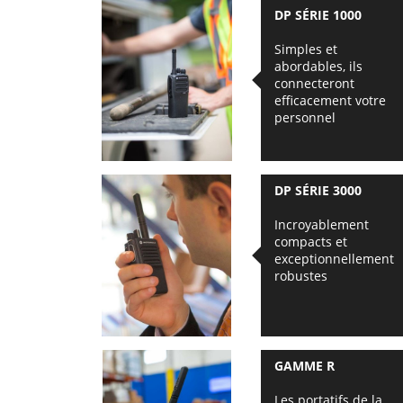
DP SÉRIE 1000
Simples et
abordables, ils
connecteront
efficacement votre
personnel
DP SÉRIE 3000
Incroyablement
compacts et
exceptionnellement
robustes
GAMME R
Les portatifs de la