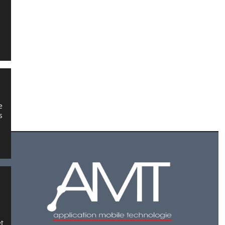
e
s
et