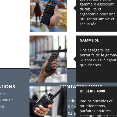
gamme R associent
durabilité et
ergonomie pour une
utilisation simple et
sécurisée
GAMME SL
Fins et légers, les
portatifs de la gamm
SL sont aussi élégant
que discrets
TIONS
CONTACTEZ-NOUS
DP SÉRIE 4000
ous
AMT
-nous ?
1 Rue de l'Oseraie
Radios durables et
multifonctions,
sin
35510 Cesson-Sévigné
parfaites pour les
Tél : 02 99 33 20 20
secteurs industriels 