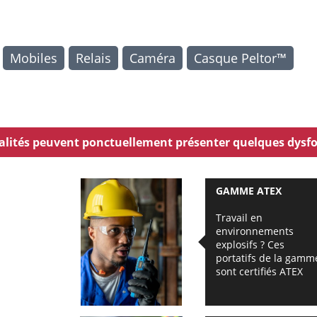
Mobiles
Relais
Caméra
Casque Peltor™
nnalités peuvent ponctuellement présenter quelques dysf
GAMME ATEX
Travail en
environnements
explosifs ? Ces
portatifs de la gamm
sont certifiés ATEX